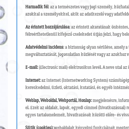
Harmadik fél
: az a természetes vagy jogi személy, közhat
azokkal a személyekkel, akik az adatkezelő vagy adatfeld
Az érintett hozzájárulása
: az érintett akaratának önkéntes
félreérthetetlenül kifejező cselekedet útján jelzi, hogy b
Adatvédelmi incidens
: a biztonság olyan sérülése, amely 
megváltoztatását, jogosulatlan közlését vagy az azokhoz v
E-mail:
(Electronic mail) elektronikus levél. A neve utal a
Internet:
az Internet (Internetworking System) számítógépe
kereskedelmi, üzleti, oktatási, kutatási, és egyéb intézm
Weblap, Weboldal, Webportál, Honlap:
megjelenésre, inform
el. Ezek az oldalak, lapok, egyedi címmel (hivatkozással)
egyes tartalomelemek, hivatkozások közötti előre- és vis
Sütik (cookies):
weboldalak kényelmi funkcióinak megteremté