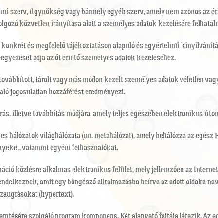
almi szerv, ügynökség vagy bármely egyéb szerv, amely nem azonos az érin
olgozó közvetlen irányítása alatt a személyes adatok kezelésére felhata
, konkrét és megfelelő tájékoztatáson alapuló és egyértelmű kinyilvánítá
eleegyezését adja az őt érintő személyes adatok kezeléséhez.
a továbbított, tárolt vagy más módon kezelt személyes adatok véletlen va
aló jogosulatlan hozzáférést eredményezi.
z írás, illetve továbbítás módjára, amely teljes egészében elektronikus 
s hálózatok világhálózata (un. metahálózat), amely behálózza az egész F
ényeket, valamint egyéni felhasználókat.
áció közlésre alkalmas elektronikus felület, mely jellemzően az Intern
 rendelkeznek, amit egy böngésző alkalmazásba beírva az adott oldalra na
szaugrásokat (hypertext).
sére szolgáló program komponens. Két alapvető fajtája létezik. Az egyik 