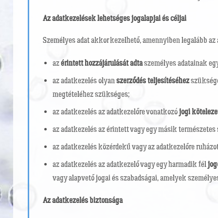
Az adatkezelések lehetséges jogalapjai és céljai
Személyes adat akkor kezelhető, amennyiben legalább az a
az
érintett hozzájárulását adta
személyes adatainak egy 
az adatkezelés olyan
szerződés teljesítéséhez
szükséges
megtételéhez szükséges;
az adatkezelés az adatkezelőre vonatkozó
jogi köteleze
az adatkezelés az érintett vagy egy másik természete
az adatkezelés közérdekű vagy az adatkezelőre ruházo
az adatkezelés az adatkezelő vagy egy harmadik fél
jog
vagy alapvető jogai és szabadságai, amelyek személye
Az adatkezelés biztonsága