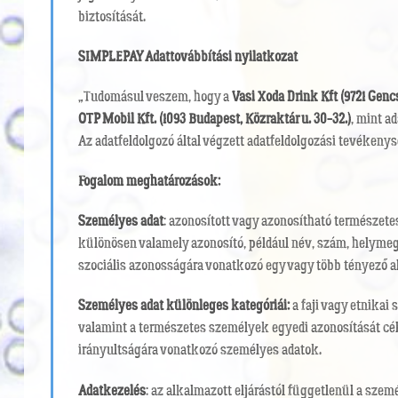
biztosítását.
SIMPLEPAY Adattovábbítási nyilatkozat
„Tudomásul veszem, hogy a
Vasi Xoda Drink Kft (9721 Gencsa
OTP Mobil Kft. (1093 Budapest, Közraktár u. 30-32.)
, mint a
Az adatfeldolgozó által végzett adatfeldolgozási tevékenys
Fogalom meghatározások:
Személyes adat
: azonosított vagy azonosítható természete
különösen valamely azonosító, például név, szám, helymegha
szociális azonosságára vonatkozó egy vagy több tényező a
Személyes adat különleges kategóriái:
a faji vagy etnikai
valamint a természetes személyek egyedi azonosítását cél
irányultságára vonatkozó személyes adatok.
Adatkezelés
: az alkalmazott eljárástól függetlenül a s