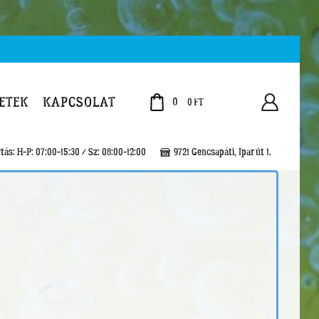
ETEK
KAPCSOLAT
0
0
FT
tás: H-P: 07:00-15:30 / Sz: 08:00-12:00
9721 Gencsapáti, Ipar út 1.