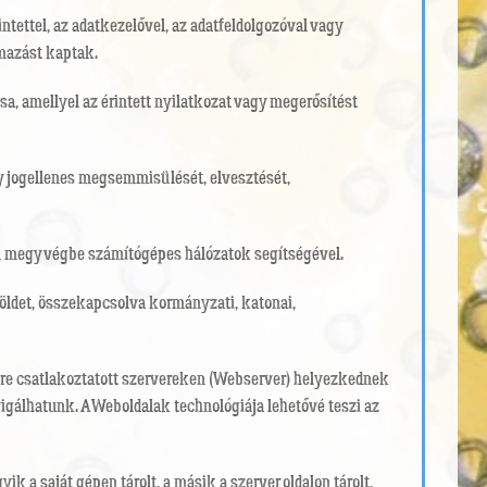
tettel, az adatkezelővel, az adatfeldolgozóval vagy
lmazást kaptak.
sa, amellyel az érintett nyilatkozat vagy megerősítést
gy jogellenes megsemmisülését, elvesztését,
úton megy végbe számítógépes hálózatok segítségével.
öldet, összekapcsolva kormányzati, katonai,
etre csatlakoztatott szervereken (Webserver) helyezkednek
vigálhatunk. A Weboldalak technológiája lehetővé teszi az
a saját gépen tárolt, a másik a szerver oldalon tárolt,