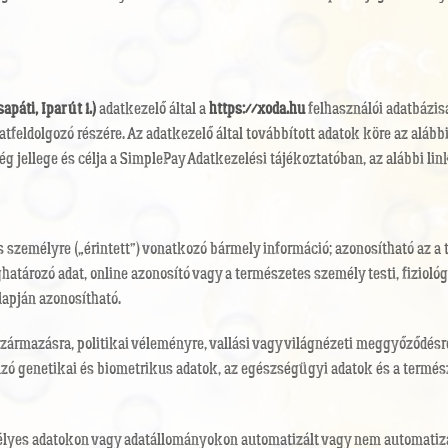
páti, Ipar út 1.)
adatkezelő által a
https://xoda.hu
felhasználói adatbázis
datfeldolgozó részére. Az adatkezelő által továbbított adatok köre az alább
ég jellege és célja a SimplePay Adatkezelési tájékoztatóban, az alábbi li
s személyre („érintett”) vonatkozó bármely információ; azonosítható az 
tározó adat, online azonosító vagy a természetes személy testi, fiziológia
lapján azonosítható.
 származásra, politikai véleményre, vallási vagy világnézeti meggyőződés
zó genetikai és biometrikus adatok, az egészségügyi adatok és a termés
zemélyes adatokon vagy adatállományokon automatizált vagy nem automat