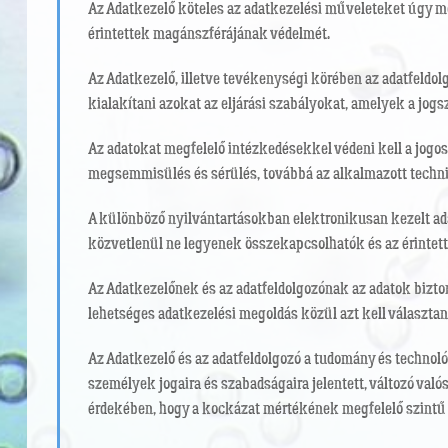
Az Adatkezelő köteles az adatkezelési műveleteket úgy me
érintettek magánszférájának védelmét.
Az Adatkezelő, illetve tevékenységi körében az adatfeldol
kialakítani azokat az eljárási szabályokat, amelyek a jog
Az adatokat megfelelő intézkedésekkel védeni kell a jogos
megsemmisülés és sérülés, továbbá az alkalmazott techni
A különböző nyilvántartásokban elektronikusan kezelt ada
közvetlenül ne legyenek összekapcsolhatók és az érintett
Az Adatkezelőnek és az adatfeldolgozónak az adatok bizto
lehetséges adatkezelési megoldás közül azt kell választan
Az Adatkezelő és az adatfeldolgozó a tudomány és technológ
személyek jogaira és szabadságaira jelentett, változó va
érdekében, hogy a kockázat mértékének megfelelő szintű ad