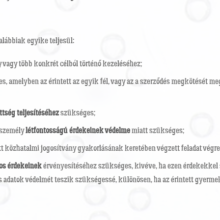
lábbiak egyike teljesül:
vagy több konkrét célból történő kezeléséhez;
, amelyben az érintett az egyik fél, vagy az a szerződés megkötését meg
ttség teljesítéséhez
szükséges;
s személy
létfontosságú érdekeinek védelme
miatt szükséges;
tt közhatalmi jogosítvány gyakorlásának keretében végzett feladat végr
os érdekeinek
érvényesítéséhez szükséges, kivéve, ha ezen érdekekkel 
s adatok védelmét teszik szükségessé, különösen, ha az érintett gyerme