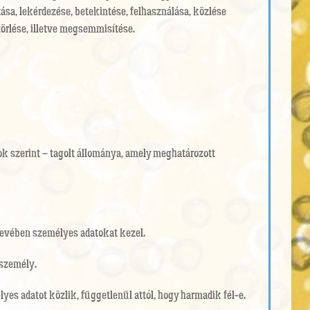
ása, lekérdezése, betekintése, felhasználása, közlése
törlése, illetve megsemmisítése.
tok szerint – tagolt állománya, amely meghatározott
nevében személyes adatokat kezel.
 személy.
es adatot közlik, függetlenül attól, hogy harmadik fél-e.