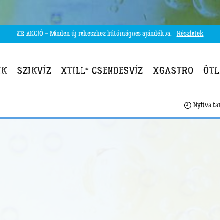
AKCIÓ – Minden új rekeszhez hűtőmágnes ajándékba.
Részletek
NK
SZIKVÍZ
XTILL® CSENDESVÍZ
XGASTRO
ÖTL
Nyitva tar