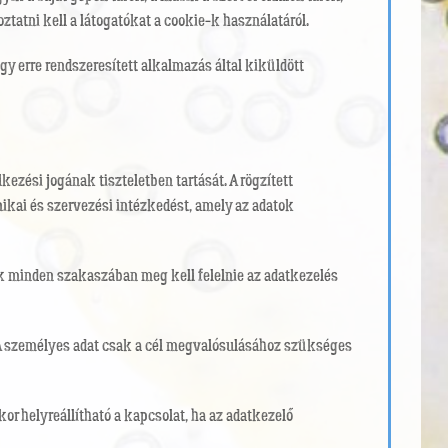
ztatni kell a látogatókat a cookie-k használatáról.
y erre rendszeresített alkalmazás által kiküldött
ezési jogának tiszteletben tartását. A rögzített
kai és szervezési intézkedést, amely az adatok
ek minden szakaszában meg kell felelnie az adatkezelés
 A személyes adat csak a cél megvalósulásához szükséges
or helyreállítható a kapcsolat, ha az adatkezelő