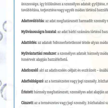
összessége, így különösen a személyes adatok gyűjtése, rög
továbbítása, terjesztése vagy egyéb módon történő hozzáfé
Adattovábbítás
: az adat meghatározott harmadik személy s
Nyilvánosságra hozatal
: az adat bárki számára történő hoz
Adattörlés
: az adatok felismerhetetlenné tétele olyan mód
Nyilvántartási rendszer
: a személyes adatok bármely módon
ismérvek alapján hozzáférhető.
Adatkezelő
: aki az adatkezelés céljait és eszközeit – ön
Adatfeldolgozó
: az a természetes vagy jogi személy, közh
Érintett:
bármely meghatározott, személyes adat alapján a
Címzett:
az a természetes vagy jogi személy, közhatalmi sz