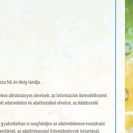
 fel, és ideig tárolja.
édelem alkotmányos elveinek, az információs önrendelkezési
tt adatvédelmi és adatkezelési elveket, az Adatkezelő
 a gyakorlatban is megfeleljen az adatvédelemre vonatkozó
esülését, az adatbiztonsági követelmények betartását,