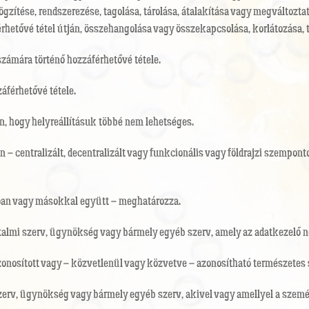
zítése, rendszerezése, tagolása, tárolása, átalakítása vagy megváltoztat
rhetővé tétel útján, összehangolása vagy összekapcsolása, korlátozása, 
zámára történő hozzáférhetővé tétele.
záférhetővé tétele.
on, hogy helyreállításuk többé nem lehetséges.
 – centralizált, decentralizált vagy funkcionális vagy földrajzi szempon
állóan vagy másokkal együtt – meghatározza.
atalmi szerv, ügynökség vagy bármely egyéb szerv, amely az adatkezelő 
zonosított vagy – közvetlenül vagy közvetve – azonosítható természetes
erv, ügynökség vagy bármely egyéb szerv, akivel vagy amellyel a személy