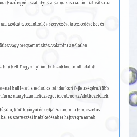
vonatkozó egyéb szabályok alkalmazása során biztosítsa az
enni azokat a technikai és szervezési intézkedéseket és
törlés vagy megsemmisítés, valamint a véletlen
ani kell, hogy a nyilvántartásokban tárolt adatok
ttel kell lenni a technika mindenkori fejlettségére. Több
, ha az aránytalan nehézséget jelentene az Adatkezelőnek.
atóköre, körülményei és céljai, valamint a természetes
ikai és szervezési intézkedéseket hajt végre annak