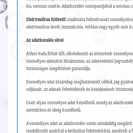
ún. session cookie. Adatkezelés szempontjából a session co
Elektronikus hírlevél:
címlistára feliratkozott személyekne
elektronikus levél, tranzakciós, reklám vagy egyéb más 
Az adatkezelés elvei
A Vasi Xoda Drink Kft. elkötelezett az érintettek személye
személyes adatokat bizalmasan, az adatvédelmi jogszabál
biztonságos megőrzését garantálja.
Személyes adat kizárólag meghatározott célból, jog gyako
céljának, az adatok felvételének és kezelésének tisztessé
Csak olyan személyes adat kezelhető, amely az adatkezelé
mértékben és ideig kezelhető.
A személyes adat az adatkezelés során mindaddig megőrzi e 
rendelkezik azokkal a technikai feltételekkel, amelyek a