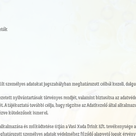
etők
lt személyes adatokat jogszabályban meghatározott célból kezeli, dolgozza
ezetett nyilvántartások törvényes rendjét, valamint biztosítsa az adatv
A tájékoztató további célja, hogy rögzítse az Adatkezelő által alkalmazo
ézve kötelezőnek ismer el.
ak alkalmazása és működtetése útján a Vasi Xoda Drink Kft. tevékenysége
eghatározott személyes adatok védelméhez fűződő alapvető jogok érvény