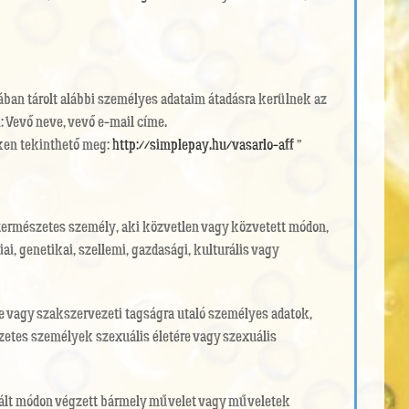
ában tárolt alábbi személyes adataim átadásra kerülnek az
i: Vevő neve, vevő e-mail címe.
nken tekinthető meg:
http://simplepay.hu/vasarlo-aff
”
a természetes személy, aki közvetlen vagy közvetett módon,
i, genetikai, szellemi, gazdasági, kulturális vagy
re vagy szakszervezeti tagságra utaló személyes adatok,
zetes személyek szexuális életére vagy szexuális
izált módon végzett bármely művelet vagy műveletek