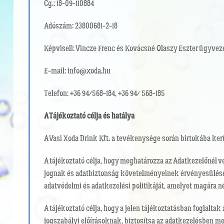
Cg.:
18-09-110884
Adószám:
23800681-2-18
Képviseli:
Vincze Frenc és Kovácsné Olaszy Eszter ügyvez
E-mail:
info@xoda.hu
Telefon:
+36 94/568-184, +36 94/ 568-185
A Tájékoztató célja és hatálya
A Vasi Xoda Drink Kft. a tevékenysége során birtokába kerü
A tájékoztató célja, hogy meghatározza az Adatkezelőnél v
jognak és adatbiztonság követelményeinek érvényesülését. 
adatvédelmi és adatkezelési politikáját, amelyet magára n
A tájékoztató célja, hogy a jelen tájékoztatásban foglalt
jogszabályi előírásoknak, biztosítsa az adatkezelésben m