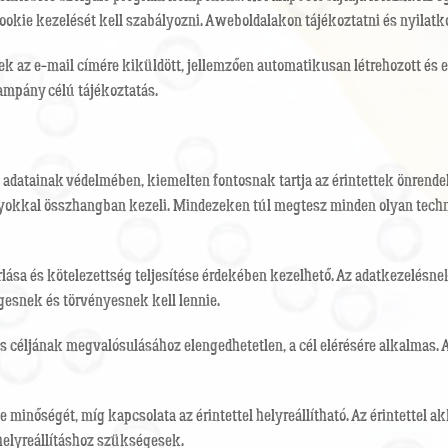
okie kezelését kell szabályozni. A weboldalakon tájékoztatni és nyilatko
k az e-mail címére kiküldött, jellemzően automatikusan létrehozott és eg
kampány célú tájékoztatás.
s adatainak védelmében, kiemelten fontosnak tartja az érintettek önrendelk
yokkal összhangban kezeli. Mindezeken túl megtesz minden olyan techni
rlása és kötelezettség teljesítése érdekében kezelhető. Az adatkezelésn
gesnek és törvényesnek kell lennie.
s céljának megvalósulásához elengedhetetlen, a cél elérésére alkalmas.
minőségét, míg kapcsolata az érintettel helyreállítható. Az érintettel akk
 helyreállításhoz szükségesek.