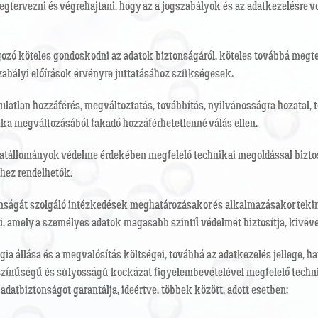
gtervezni és végrehajtani, hogy az a jogszabályok és az adatkezelésre 
gozó köteles gondoskodni az adatok biztonságáról, köteles továbbá megt
szabályi előírások érvényre juttatásához szükségesek.
ulatlan hozzáférés, megváltoztatás, továbbítás, nyilvánosságra hozatal, 
ka megváltozásából fakadó hozzáférhetetlenné válás ellen.
tállományok védelme érdekében megfelelő technikai megoldással biztosít
hez rendelhetők.
nságát szolgáló intézkedések meghatározásakor és alkalmazásakor tekinte
i, amely a személyes adatok magasabb szintű védelmét biztosítja, kivéve
ia állása és a megvalósítás költségei, továbbá az adatkezelés jellege, h
lószínűségű és súlyosságú kockázat figyelembevételével megfelelő techn
atbiztonságot garantálja, ideértve, többek között, adott esetben: