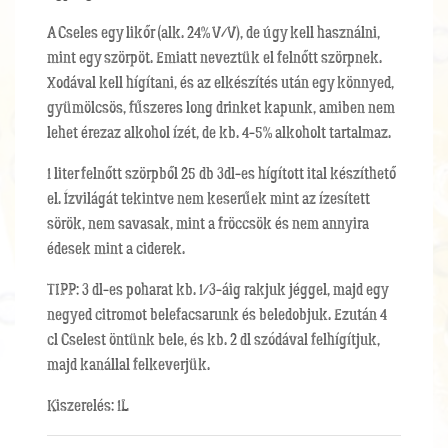
A Cseles egy likőr (alk. 24% V/V), de úgy kell használni,
mint egy szörpöt. Emiatt neveztük el felnőtt szörpnek.
Xodával kell hígítani, és az elkészítés után egy könnyed,
gyümölcsös, fűszeres long drinket kapunk, amiben nem
lehet érezaz alkohol ízét, de kb. 4-5% alkoholt tartalmaz.
1 liter felnőtt szörpből 25 db 3dl-es hígított ital készíthető
el. Ízvilágát tekintve nem keserűek mint az ízesített
sörök, nem savasak, mint a fröccsök és nem annyira
édesek mint a ciderek.
TIPP: 3 dl-es poharat kb. 1/3-áig rakjuk jéggel, majd egy
negyed citromot belefacsarunk és beledobjuk. Ezután 4
cl Cselest öntünk bele, és kb. 2 dl szódával felhígítjuk,
majd kanállal felkeverjük.
Kiszerelés: 1L