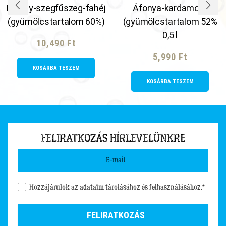
Meggy-szegfűszeg-fahéj
Áfonya-kardamom
(gyümölcstartalom 60%)
(gyümölcstartalom 52%
0,5 l
10,490
Ft
5,990
Ft
KOSÁRBA TESZEM
KOSÁRBA TESZEM
FELIRATKOZÁS HÍRLEVELÜNKRE
Hozzájárulok az adataim tárolásához és felhasználásához.*