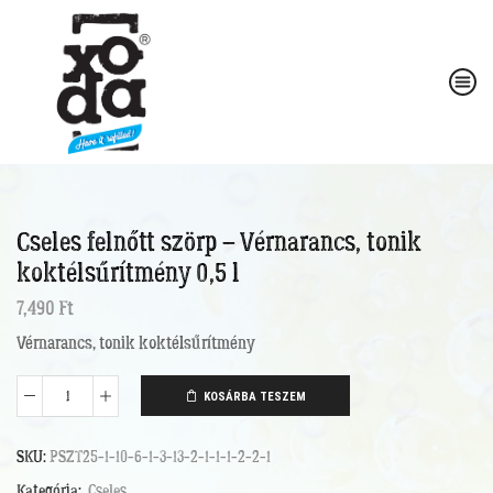
Cseles felnőtt szörp – Vérnarancs, tonik
koktélsűrítmény 0,5 l
7,490
Ft
Vérnarancs, tonik koktélsűrítmény
KOSÁRBA TESZEM
Cseles
felnőtt
szörp
SKU:
PSZT25-1-10-6-1-3-13-2-1-1-1-2-2-1
-
Vérnarancs,
Kategória:
Cseles