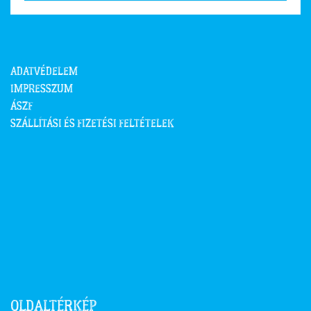
ADATVÉDELEM
IMPRESSZUM
ÁSZF
SZÁLLÍTÁSI ÉS FIZETÉSI FELTÉTELEK
VASI XODA® DRINK KFT.
🏠 9721 Gencsapáti, Ipar út 1.
📞 +36 300 183 818
📧 info@xoda.hu
OLDALTÉRKÉP