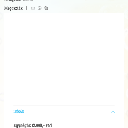
tonik
koktélsűrítmény
Megosztás:
0,5
l
mennyiség
LEÍRÁS
Egységár: 12.990,- Ft/l